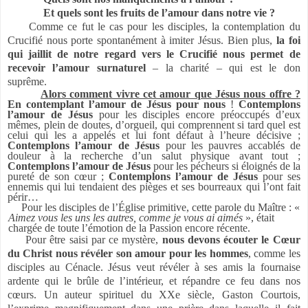
Et quels sont les fruits de l’amour dans notre vie ?
Comme ce fut le cas pour les disciples, la contemplation du
Crucifié nous porte spontanément à imiter Jésus. Bien plus,
la foi
qui jaillit de notre regard vers le Crucifié nous permet de
recevoir l’amour surnaturel
– la charité – qui est le don
suprême.
Alors comment vivre cet amour que Jésus nous offre ?
En contemplant l’amour de Jésus pour nous
!
Contemplons
l’amour de Jésus
pour les disciples encore préoccupés d’eux
mêmes, plein de doutes, d’orgueil, qui comprennent si tard quel est
celui qui les a appelés et lui font défaut à l’heure décisive ;
Contemplons l’amour de Jésus
pour les pauvres accablés de
douleur à la recherche d’un salut physique avant tout ;
Contemplons l’amour de Jésus
pour les pécheurs si éloignés de la
pureté de son cœur ;
Contemplons l’amour de Jésus
pour ses
ennemis qui lui tendaient des pièges et ses bourreaux qui l’ont fait
périr…
Pour les disciples de l’Église primitive, cette parole du Maître : «
Aimez vous les uns les autres, comme je vous ai aimés
», était
chargée de toute l’émotion de la Passion encore récente.
Pour être saisi par ce mystère,
nous devons écouter le Cœur
du Christ nous révéler son amour pour les hommes
, comme les
disciples au Cénacle. Jésus veut révéler à ses amis la fournaise
ardente qui le brûle de l’intérieur, et répandre ce feu dans nos
cœurs. Un auteur spirituel du XXe siècle, Gaston Courtois,