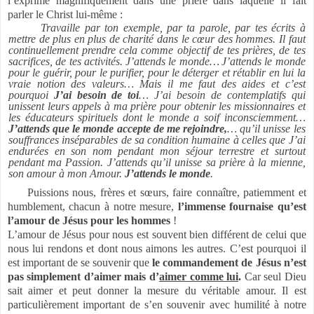
l’exprime magnifiquement dans une prière dans laquelle il fait
parler le Christ lui-même :
Travaille par ton exemple, par ta parole, par tes écrits à
mettre de plus en plus de charité dans le cœur des hommes. Il faut
continuellement prendre cela comme objectif de tes prières, de tes
sacrifices, de tes activités. J’attends le monde…
J’attends le monde
pour le guérir, pour le purifier, pour le déterger et rétablir en lui la
vraie notion des valeurs… Mais il me faut des aides et c’est
pourquoi
J’ai besoin de toi
… J’ai besoin de contemplatifs qui
unissent leurs appels à ma prière pour obtenir les missionnaires et
les éducateurs spirituels dont le monde a soif inconsciemment…
J’attends que le monde accepte de me rejoindre,
… qu’il unisse les
souffrances inséparables de sa condition humaine à celles que J’ai
endurées en son nom pendant mon séjour terrestre et surtout
pendant ma Passion. J’attends qu’il unisse sa prière à la mienne,
son amour à mon Amour.
J’attends le monde
.
Puissions nous, frères et sœurs, faire connaître, patiemment et
humblement, chacun à notre mesure,
l’immense fournaise qu’est
l’amour de Jésus pour les hommes
!
L’amour de Jésus pour nous est souvent bien différent de celui que
nous lui rendons et dont nous aimons les autres. C’est pourquoi il
est important de se souvenir que
le commandement de Jésus n’est
pas simplement d’aimer mais d’
aimer comme lui
.
Car seul Dieu
sait aimer et peut donner la mesure du véritable amour. Il est
particulièrement important de s’en souvenir avec humilité à notre