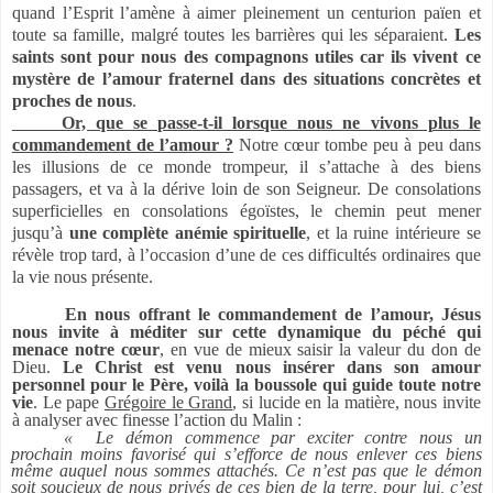
quand l’Esprit l’amène à aimer pleinement un centurion païen et
toute sa famille, malgré toutes les barrières qui les séparaient.
Les
saints sont pour nous des compagnons utiles car ils vivent ce
mystère de l’amour fraternel dans des situations concrètes et
proches de nous
.
Or, que se passe-t-il lorsque nous ne vivons plus le
commandement de l’amour ?
Notre cœur tombe peu à peu dans
les illusions de ce monde trompeur, il s’attache à des biens
passagers, et va à la dérive loin de son Seigneur. De consolations
superficielles en consolations égoïstes, le chemin peut mener
jusqu’à
une complète anémie spirituelle
, et la ruine intérieure se
révèle trop tard, à l’occasion d’une de ces difficultés ordinaires que
la vie nous présente.
En nous offrant le commandement de l’amour, Jésus
nous invite à méditer sur cette dynamique du péché qui
menace notre cœur
, en vue de mieux saisir la valeur du don de
Dieu.
Le Christ est venu nous insérer dans son amour
personnel pour le Père, voilà la boussole qui guide toute notre
vie
. Le pape
Grégoire le Grand
, si lucide en la matière, nous invite
à analyser avec finesse l’action du Malin :
« Le démon commence par exciter contre nous un
prochain moins favorisé qui s’efforce de nous enlever ces biens
même auquel nous sommes attachés. Ce n’est pas que le démon
soit soucieux de nous privés de ces bien de la terre, pour lui, c’est