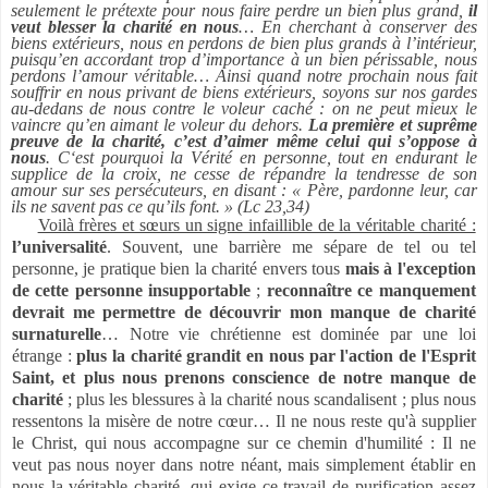
seulement le prétexte pour nous faire perdre un bien plus grand,
il
veut blesser la charité en nous
… En cherchant à conserver des
biens extérieurs, nous en perdons de bien plus grands à l’intérieur,
puisqu’en accordant trop d’importance à un bien périssable, nous
perdons l’amour véritable… Ainsi quand notre prochain nous fait
souffrir en nous privant de biens extérieurs, soyons sur nos gardes
au-dedans de nous contre le voleur caché : on ne peut mieux le
vaincre qu’en aimant le voleur du dehors.
La première et suprême
preuve de la charité, c’est d’aimer même celui qui s’oppose à
nous
. C‘est pourquoi la Vérité en personne, tout en endurant le
supplice de la croix, ne cesse de répandre la tendresse de son
amour sur ses persécuteurs, en disant : « Père, pardonne leur, car
ils ne savent pas ce qu’ils font. » (Lc 23,34)
Voilà frères et sœurs un signe infaillible de la véritable charité :
l’universalité
. Souvent, une barrière me sépare de tel ou tel
personne, je pratique bien la charité envers tous
mais à l'exception
de cette personne insupportable
;
reconnaître ce manquement
devrait me permettre de découvrir mon manque de charité
surnaturelle
… Notre vie chrétienne est dominée par une loi
étrange :
plus la charité grandit en nous par l'action de l'Esprit
Saint, et plus nous prenons conscience de notre manque de
charité
; plus les blessures à la charité nous scandalisent ; plus nous
ressentons la misère de notre cœur… Il ne nous reste qu'à supplier
le Christ, qui nous accompagne sur ce chemin d'humilité : Il ne
veut pas nous noyer dans notre néant, mais simplement établir en
nous la véritable charité, qui exige ce travail de purification assez