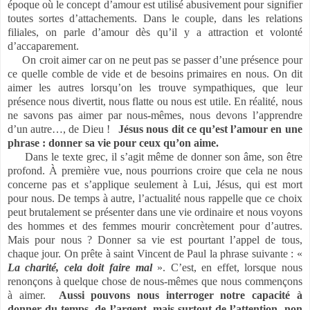
époque où le concept d’amour est utilisé abusivement pour signifier
toutes sortes d’attachements. Dans le couple, dans les relations
filiales, on parle d’amour dès qu’il y a attraction et volonté
d’accaparement.
On croit aimer car on ne peut pas se passer d’une présence pour
ce quelle comble de vide et de besoins primaires en nous. On dit
aimer les autres lorsqu’on les trouve sympathiques, que leur
présence nous divertit, nous flatte ou nous est utile. En réalité, nous
ne savons pas aimer par nous-mêmes, nous devons l’apprendre
d’un autre…, de Dieu !
Jésus nous dit ce qu’est l’amour en une
phrase : donner sa vie pour ceux qu’on aime.
Dans le texte grec, il s’agit même de donner son âme, son être
profond. À première vue, nous pourrions croire que cela ne nous
concerne pas et s’applique seulement à Lui, Jésus, qui est mort
pour nous. De temps à autre, l’actualité nous rappelle que ce choix
peut brutalement se présenter dans une vie ordinaire et nous voyons
des hommes et des femmes mourir concrètement pour d’autres.
Mais pour nous ? Donner sa vie est pourtant l’appel de tous,
chaque jour. On prête à saint Vincent de Paul la phrase suivante : «
La charité, cela doit faire mal
». C’est, en effet, lorsque nous
renonçons à quelque chose de nous-mêmes que nous commençons
à aimer.
Aussi pouvons nous interroger notre capacité à
donner du temps, de l’argent, mais surtout de l’attention, non