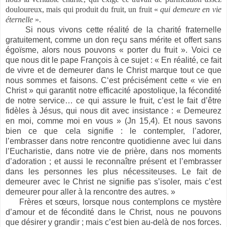
douloureux, mais qui produit du fruit, un fruit «
qui demeure en vie
éternelle
».
Si nous vivons cette réalité de la charité fraternelle
gratuitement, comme un don reçu sans mérite et offert sans
égoïsme, alors nous pouvons « porter du fruit ». Voici ce
que nous dit le pape François à ce sujet : « En réalité, ce fait
de vivre et de demeurer dans le Christ marque tout ce que
nous sommes et faisons. C‘est précisément cette « vie en
Christ » qui garantit notre efficacité apostolique, la fécondité
de notre service… ce qui assure le fruit, c’est le fait d’être
fidèles à Jésus, qui nous dit avec insistance : « Demeurez
en moi, comme moi en vous » (Jn 15,4). Et nous savons
bien ce que cela signifie : le contempler, l’adorer,
l’embrasser dans notre rencontre quotidienne avec lui dans
l’Eucharistie, dans notre vie de prière, dans nos moments
d’adoration ; et aussi le reconnaître présent et l’embrasser
dans les personnes les plus nécessiteuses. Le fait de
demeurer avec le Christ ne signifie pas s’isoler, mais c’est
demeurer pour aller à la rencontre des autres. »
Frères et sœurs, lorsque nous contemplons ce mystère
d’amour et de fécondité dans le Christ, nous ne pouvons
que désirer y grandir ; mais c’est bien au-delà de nos forces.