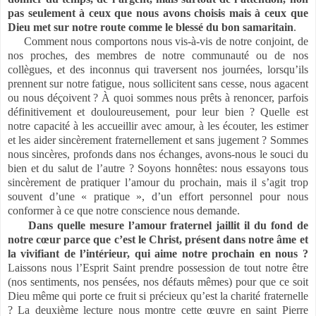
pas seulement à ceux que nous avons choisis mais à ceux que
Dieu met sur notre route comme le blessé du bon samaritain
.
Comment nous comportons nous vis-à-vis de notre conjoint, de
nos proches, des membres de notre communauté ou de nos
collègues, et des inconnus qui traversent nos journées, lorsqu’ils
prennent sur notre fatigue, nous sollicitent sans cesse, nous agacent
ou nous déçoivent ? À quoi sommes nous prêts à renoncer, parfois
définitivement et douloureusement, pour leur bien ? Quelle est
notre capacité à les accueillir avec amour, à les écouter, les estimer
et les aider sincèrement fraternellement et sans jugement ? Sommes
nous sincères, profonds dans nos échanges, avons-nous le souci du
bien et du salut de l’autre ? Soyons honnêtes: nous essayons tous
sincèrement de pratiquer l’amour du prochain, mais il s’agit trop
souvent d’une « pratique », d’un effort personnel pour nous
conformer à ce que notre conscience nous demande.
Dans quelle mesure l’amour fraternel jaillit il du fond de
notre cœur parce que c’est le Christ, présent dans notre âme et
la vivifiant de l’intérieur, qui aime notre prochain en nous ?
Laissons nous l’Esprit Saint prendre possession de tout notre être
(nos sentiments, nos pensées, nos défauts mêmes) pour que ce soit
Dieu même qui porte ce fruit si précieux qu’est la charité fraternelle
? La deuxième lecture nous montre cette œuvre en saint Pierre