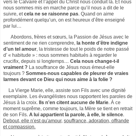
vers le Calvaire et l’appel du Christ nous conduit là. Et nous
nous sommes mis en marche parce qu’il nous a dit de le
suivre, et
cela ne se raisonne pas
. Quand on aime
profondément quelqu’un, on est heureux d’être enseigné
par lui…
Abordons, frères et sœurs, la Passion de Jésus avec le
sentiment de ne rien comprendre,
la honte d’être indigne
d’un tel amour
, la tristesse de tout le poids de notre passé
d’ « habitude » : nous sommes habitués à regarder le
crucifix, depuis si longtemps…
Cela nous change-t-il
vraiment ?
La souffrance de Jésus nous émeut-elle
toujours ?
Sommes-nous capables de pleurer de vraies
larmes devant ce Dieu qui nous aime à la folie ?
La Vierge Marie, elle, assiste son Fils avec une dignité
exemplaire. Les évangélistes nous rapportent les paroles de
Jésus à la croix.
Ils n'en citent aucune de Marie
. À ce
moment suprême, comme toujours, la Mère se tient en retrait
de son Fils.
A lui appartient la parole, à elle, le silence
.
Debout, elle n'est qu'amour,
souffrance, adoration, offrande
et compassion.